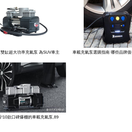
雙缸超大功率充氣泵 為SUV車主
車載充氣泵選購指南 哪些品牌
打造的高效打氣利器
!10款口碑爆棚的車載充氣泵,89
元起,全是實用干貨!