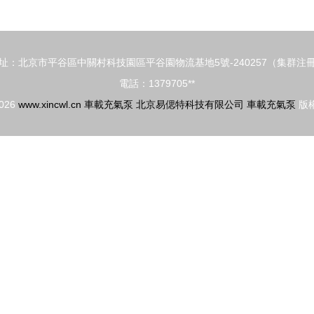
址：北京市平谷區中關村科技園區平谷園物流基地5號-240257（集群注
電話：1379705**
2026
www.xincwl.cn
車載充氣泵
北京易偲特科技有限公司
車載充氣泵
版