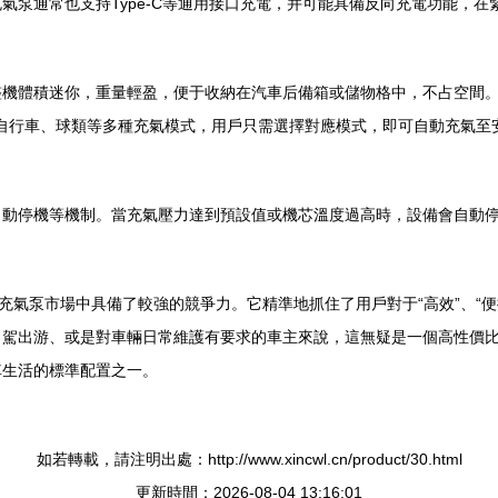
氣泵通常也支持Type-C等通用接口充電，并可能具備反向充電功能，
整機體積迷你，重量輕盈，便于收納在汽車后備箱或儲物格中，不占空間
摩托車、自行車、球類等多種充氣模式，用戶只需選擇對應模式，即可自動充
自動停機等機制。當充氣壓力達到預設值或機芯溫度過高時，設備會自動
充氣泵市場中具備了較強的競爭力。它精準地抓住了用戶對于“高效”、“便攜
自駕出游、或是對車輛日常維護有要求的車主來說，這無疑是一個高性價
車生活的標準配置之一。
如若轉載，請注明出處：http://www.xincwl.cn/product/30.html
更新時間：2026-08-04 13:16:01