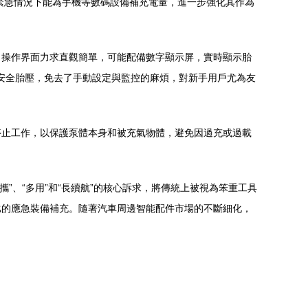
在緊急情況下能為手機等數碼設備補充電量，進一步強化其作為
。操作界面力求直觀簡單，可能配備數字顯示屏，實時顯示胎
氣至安全胎壓，免去了手動設定與監控的麻煩，對新手用戶尤為友
停止工作，以保護泵體本身和被充氣物體，避免因過充或過載
”、“多用”和“長續航”的核心訴求，將傳統上被視為笨重工具
比的應急裝備補充。隨著汽車周邊智能配件市場的不斷細化，