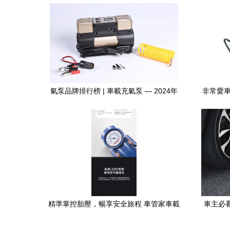
氣泵品牌排行榜 | 車載充氣泵 — 2024年
非常愛車
高人氣打氣泵推薦指南
精準掌控胎壓，暢享安全旅程 車管家車載
車主必看
充氣泵GJ-8013深度解析