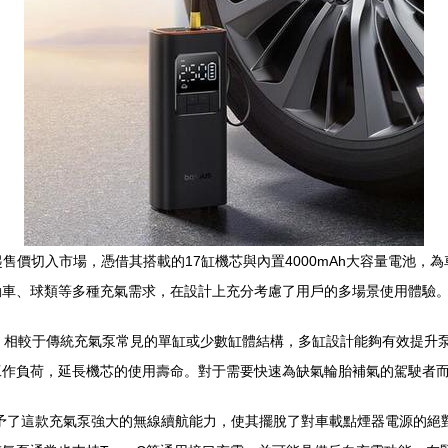
的起售價切入市場，憑借其搭載的17缸機芯與內置4000mAh大容量電
動車、球類等多種充氣需求，在設計上充分考慮了用戶的多場景使用體驗
。相較于傳統充氣泵常見的單缸或少數缸體結構，多缸設計能夠有效提升
工作負荷，延長機芯的使用壽命。對于需要快速為缺氣輪胎補氣的駕駛者
池賦予了這款充氣泵強大的無線續航能力，使其擺脫了對車載點煙器電源的