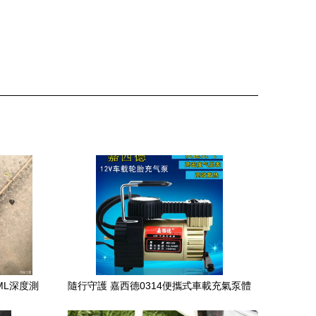
7ML深度測
隨行守護 嘉西德0314便攜式車載充氣泵體
衡
驗記