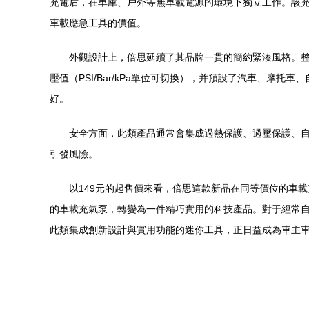
充電后，在車庫、戶外等無車載電源的環境下獨立工作。該充
車載應急工具的價值。
外觀設計上，倍思延續了其品牌一貫的簡約緊湊風格。
壓值（PSI/Bar/kPa單位可切換），并預設了汽車、
好。
安全方面，此類產品通常會集成過熱保護、過壓保護、
引發風險。
以149元的起售價來看，倍思這款新品在同等價位的車載
的車載充氣泵，轉變為一件精巧實用的科技產品。對于經常
此類集成創新設計與實用功能的迷你工具，正日益成為車主