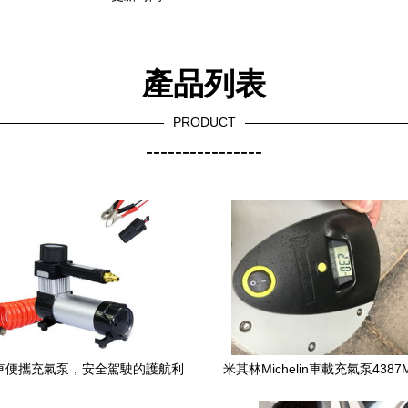
產品列表
PRODUCT
----------------
車便攜充氣泵，安全駕駛的護航利
米其林Michelin車載充氣泵438
器
評 性能與實用性的完美平