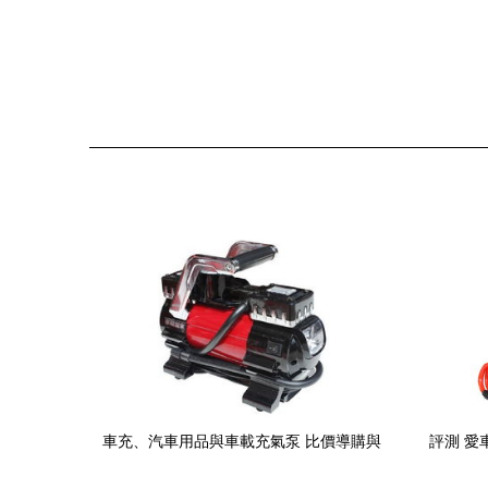
車充、汽車用品與車載充氣泵 比價導購與
評測 愛
深度評測