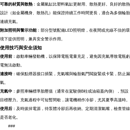
可靠的材質與散熱
：金屬氣缸比塑料氣缸更耐用、散熱更好。良好的散熱
設計（如金屬機身、散熱孔）能保證持續工作時間更長，適合為多個輪胎
連續充氣。
附加照明與警示功能
：部分型號配備LED照明燈，在夜間或光線不佳的環
境下提供照明，兼具安全警示作用。
使用技巧與安全須知
使用前
：啟動車輛發動機，以保障電瓶電量充足，避免因充氣導致電瓶虧
電無法啟動。
連接時
：確保點煙器接口插緊，充氣嘴與輪胎氣門閥旋緊或卡緊，防止漏
氣。
充氣中
：參照車輛標準胎壓值（通常在駕駛側B柱或油箱蓋內側），預設
目標壓力。充氣過程中可短暫間歇，讓電機稍作冷卻，尤其夏季高溫時。
使用后
：及時拔掉電源，待泵體冷卻后再收納。定期清潔氣嘴，檢查管線
是否老化。
###