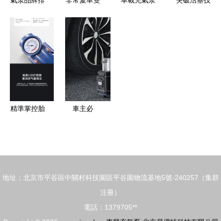
氣泵品牌排
非常愛車雙
車載充氣泵
突破活塞技
行榜 | 車載
缸超大功率
選購指南
術極限，70
充氣泵 —
充氣泵 為
哪些品牌值
邁新品實現
2024年高
SUV車主打
得信賴？
24小時連續
人氣打氣泵
造的高效打
運行的車載
推薦指南
氣利器
充氣泵創新
精準掌控胎
車主必
壓，暢享安
看!10款口
全旅程 車
碑爆棚的車
管家車載充
載充氣
氣泵GJ-
泵,89元起,
地址：北京市平谷區中關村科技園區平谷園物流基地5號-240257（集群
8013深度
全是實用干
注冊）
解析
貨!
電話：1379705**