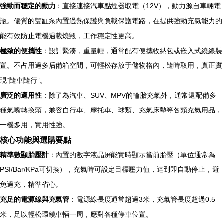
強勁而穩定的動力
：直接連接汽車點煙器取電（12V），動力源自車輛電
瓶。優質的雙缸泵內置過熱保護與負載保護電路，在提供強勁充氣能力的
能有效防止電機過載燒毀，工作穩定性更高。
極致的便攜性
：設計緊湊，重量輕，通常配有便攜收納包或嵌入式繞線裝
置。不占用過多后備箱空間，可輕松存放于儲物格內，隨時取用，真正實
現“隨車隨行”。
廣泛的適用性
：除了為汽車、SUV、MPV的輪胎充氣外，通常還配備多
種氣嘴轉換頭，兼容自行車、摩托車、球類、充氣床墊等各類充氣用品，
一機多用，實用性強。
核心功能與選購要點
精準數顯胎壓計
：內置的數字液晶屏能實時顯示當前胎壓（單位通常為
PSI/Bar/KPa可切換），充氣時可設定目標壓力值，達到即自動停止，避
免過充，精準省心。
充足的電源線與充氣管
：電源線長度通常超過3米，充氣管長度超過0.5
米，足以輕松環繞車輛一周，應對各種停車位置。