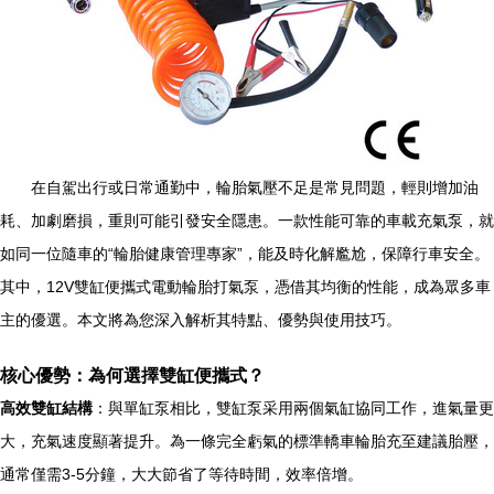
在自駕出行或日常通勤中，輪胎氣壓不足是常見問題，輕則增加油
耗、加劇磨損，重則可能引發安全隱患。一款性能可靠的車載充氣泵，就
如同一位隨車的“輪胎健康管理專家”，能及時化解尷尬，保障行車安全。
其中，12V雙缸便攜式電動輪胎打氣泵，憑借其均衡的性能，成為眾多車
主的優選。本文將為您深入解析其特點、優勢與使用技巧。
核心優勢：為何選擇雙缸便攜式？
高效雙缸結構
：與單缸泵相比，雙缸泵采用兩個氣缸協同工作，進氣量更
大，充氣速度顯著提升。為一條完全虧氣的標準轎車輪胎充至建議胎壓，
通常僅需3-5分鐘，大大節省了等待時間，效率倍增。