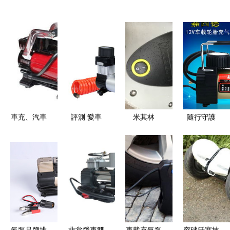
車充、汽車
評測 愛車
米其林
隨行守護
用品與車載
便攜充氣
Michelin車
嘉西德
充氣泵 比
泵，安全駕
載充氣泵
0314便攜
價導購與深
駛的護航利
4387ML深
式車載充氣
度評測
器
度測評 性
泵體驗記
能與實用性
的完美平衡